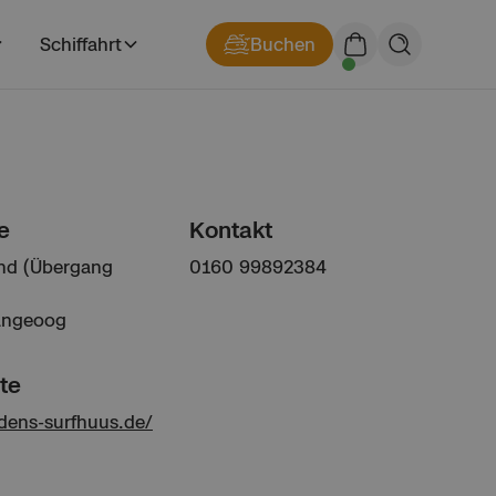
Schiffahrt
Buchen
e
Kontakt
nd (Übergang
0160 99892384
angeoog
te
idens-surfhuus.de/