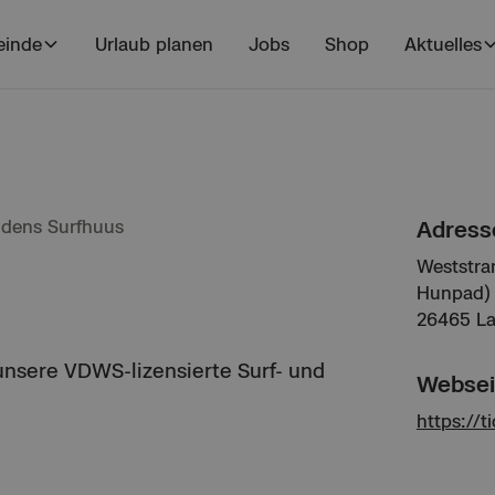
inde
Urlaub planen
Jobs
Shop
Aktuelles
idens Surfhuus
Adress
Weststra
Hunpad)
26465 L
 unsere VDWS-lizensierte Surf- und
Websei
https://t