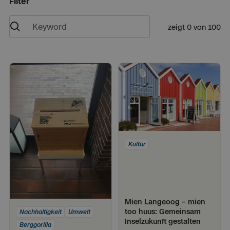
Filter
zeigt
0
von
100
Kultur
Mien Langeoog – mien
too huus: Gemeinsam
Nachhaltigkeit
Umwelt
Inselzukunft gestalten
Berggorilla