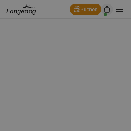
Buchen
Projekte auf der Insel
Langeoog
Langeoog entwickelt sich weiter – nachhaltig,
modern und inselgerecht. Hier erfährst du alles
über laufende und geplante Projekte der
Gemeinde: Von Infrastruktur und Klimaschutz
über Tourismus bis zur Lebensqualität für
Einheimische und Gäste.