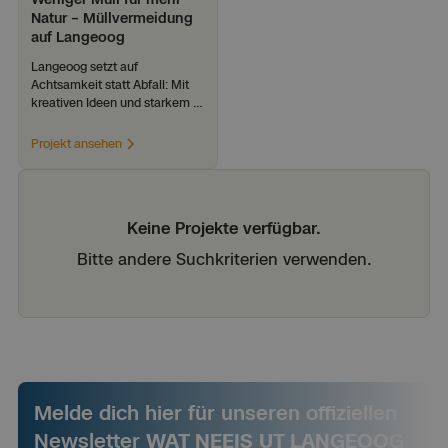
Natur – Müllvermeidung
auf Langeoog
Langeoog setzt auf 
Achtsamkeit statt Abfall: Mit 
kreativen Ideen und starkem 
Gemeinschaftssinn schützt 
die Insel ihre einzigartige Natur.
Projekt ansehen
Keine Projekte verfügbar.
Bitte andere Suchkriterien verwenden.
Melde dich hier für unseren offiziellen
Newsletter
WAT NEEIS UT LANGEOOG