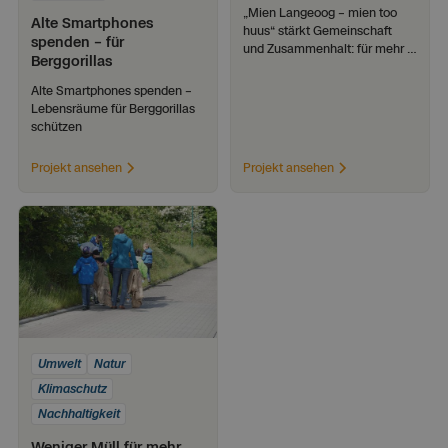
„Mien Langeoog – mien too 
Alte Smartphones
huus“ stärkt Gemeinschaft 
spenden – für
und Zusammenhalt: für mehr 
Berggorillas
Teilhabe, Begegnung und ein 
solidarisches Miteinander auf 
Alte Smartphones spenden – 
der Insel.
Lebensräume für Berggorillas 
schützen
Projekt ansehen
Projekt ansehen
Umwelt
Natur
Klimaschutz
Nachhaltigkeit
Weniger Müll für mehr