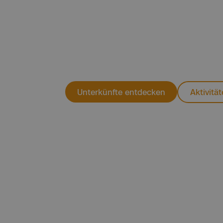
Genieße autofreie Tage am Meer, erk
Nationalparks und finde deine persön
Entschleunigung pur.
Unterkünfte entdecken
Aktivitä