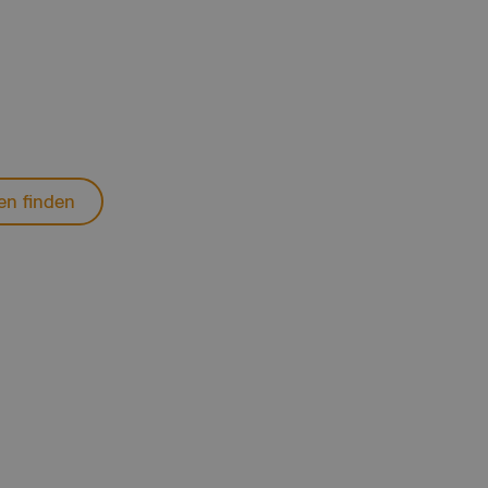
unde die Naturvielfalt des
liche Inselzeit – Langeoog ist
ten finden