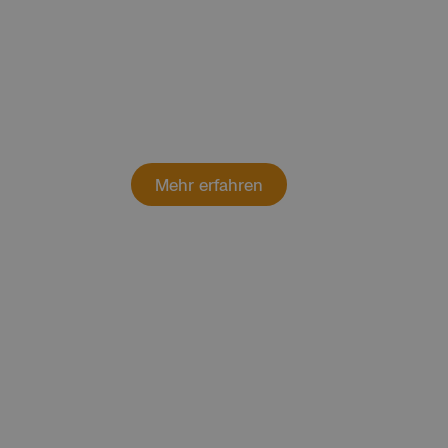
Erlebe den Charme der autofreien I
Meer. Entdecke, was Langeoog einzig
und Einheimische.
Mehr erfahren