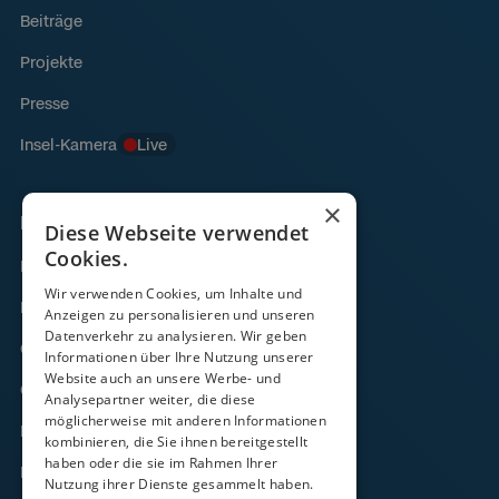
Beiträge
Projekte
Presse
Insel-Kamera
Live
×
Links
Diese Webseite verwendet
Cookies.
Fähre
Wir verwenden Cookies, um Inhalte und
Frachtverkehr
Anzeigen zu personalisieren und unseren
Datenverkehr zu analysieren. Wir geben
Gezeitenkalender
Informationen über Ihre Nutzung unserer
Website auch an unsere Werbe- und
Onlineshop
Analysepartner weiter, die diese
möglicherweise mit anderen Informationen
Kontakt
kombinieren, die Sie ihnen bereitgestellt
haben oder die sie im Rahmen Ihrer
FAQ
Nutzung ihrer Dienste gesammelt haben.