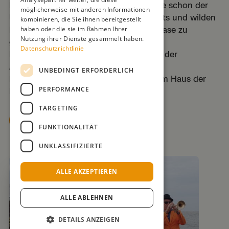
Brass Sound. Der Legende nach wusste schon der
möglicherweise mit anderen Informationen
Ur-Opa mit ausgetüftelten Arrangements und wilden
kombinieren, die Sie ihnen bereitgestellt
Beats die Menschen regemäßig in Ekstase zu
haben oder die sie im Rahmen Ihrer
Nutzung ihrer Dienste gesammelt haben.
grooven.
Datenschutzrichtlinie
Karten: 20,00/10,00 € zzgl. 2,00 € an der
Abendkasse im Haus der Insel
UNBEDINGT ERFORDERLICH
Mittwoch, 05.08.2026 um 20.00 Uhr im Haus der
PERFORMANCE
Insel.
TARGETING
zu den Tickets
FUNKTIONALITÄT
UNKLASSIFIZIERTE
ALLE AKZEPTIEREN
ALLE ABLEHNEN
DETAILS ANZEIGEN