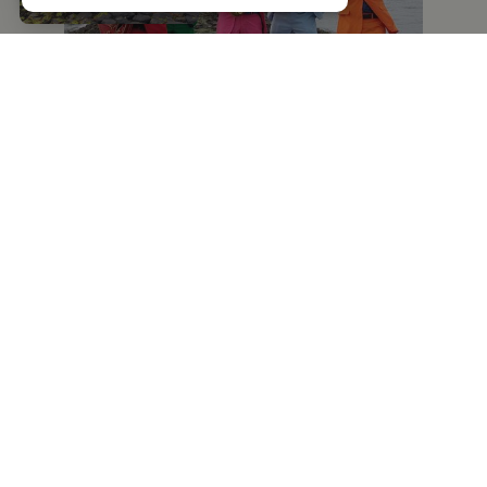
Unbedingt erforderlich
Performance
Targeting
Funktionalität
Unklassifizierte
Unbedingt erforderliche Cookies ermöglichen
wesentliche Kernfunktionen der Website wie
die Benutzeranmeldung und die
Kontoverwaltung. Ohne die unbedingt
erforderlichen Cookies kann die Website nicht
ordnungsgemäß verwendet werden.
Name
Anbieter
/
Domäne
Ablaufdatum
Beschreibun
cookieCheck
vorbestellung.langeoog.de
59 Minuten
Dieses Cooki
59 Sekunden
wird verwend
um
Fragile Matt - Irish Folk
festzustellen
Cookies im
Browser
aktiviert
In ihrem einzigartigen Best-of-Programm vereinen
werden,
wodurch ein
der Zauberkünstler und Kabarettist Marcel Kösling
besseres
Nutzererlebn
und der beliebte Postbeamte im Ruhestand Hans-
durch die