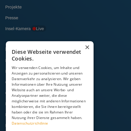
Projekte
Presse
Insel-Kamera
Live
×
Links
Diese Webseite verwendet
Cookies.
Fähre
Wir verwenden Cookies, um Inhalte und
Frachtverkehr
Anzeigen zu personalisieren und unseren
Datenverkehr zu analysieren. Wir geben
Gezeitenkalender
Informationen über Ihre Nutzung unserer
Website auch an unsere Werbe- und
Onlineshop
Analysepartner weiter, die diese
möglicherweise mit anderen Informationen
Kontakt
kombinieren, die Sie ihnen bereitgestellt
haben oder die sie im Rahmen Ihrer
FAQ
Nutzung ihrer Dienste gesammelt haben.
Datenschutzrichtlinie
Downloads