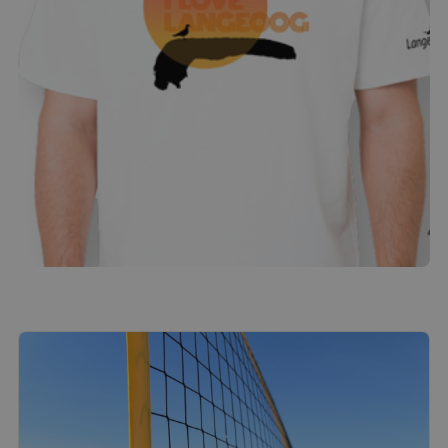
Kinder T-Shirt "I Love Langeoog"
21.00
€
Produkt ansehen