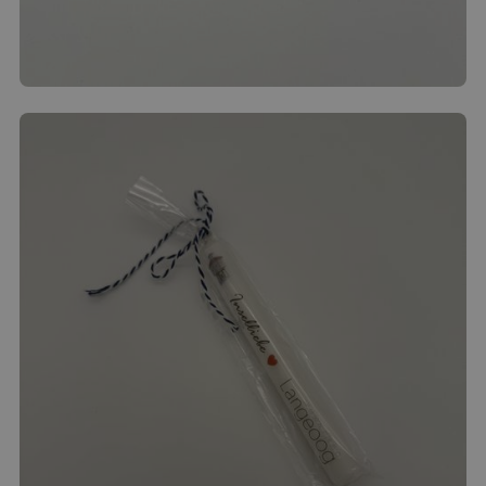
paketversandfähige Waren werden nach Absprache
bei Ihnen abgeholt (z. B. Strandkorb).
Glas-Magnet
5.00
€
Produkt ansehen