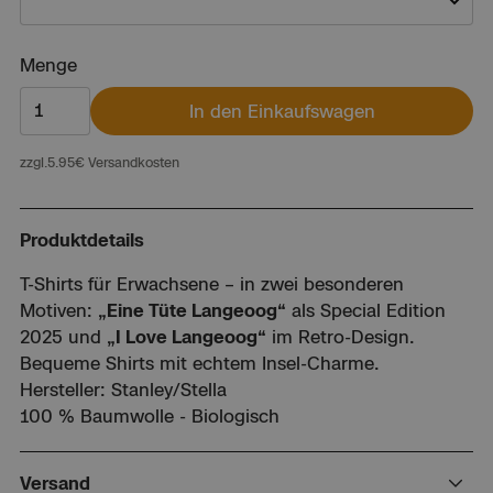
Unisex S
Unisex M
Menge
Unisex L
In den Einkaufswagen
Unisex XXL
Unisex 3XL
zzgl.
5.95
€ Versandkosten
Unisex 4XL
Woman XS
Woman S
Produktdetails
Woman M
Woman L
T-Shirts für Erwachsene – in zwei besonderen
Woman XL
Motiven:
„Eine Tüte Langeoog“
als Special Edition
2025 und
„I Love Langeoog“
im Retro-Design.
Bequeme Shirts mit echtem Insel-Charme.
Hersteller: Stanley/Stella
100 % Baumwolle - Biologisch
Versand