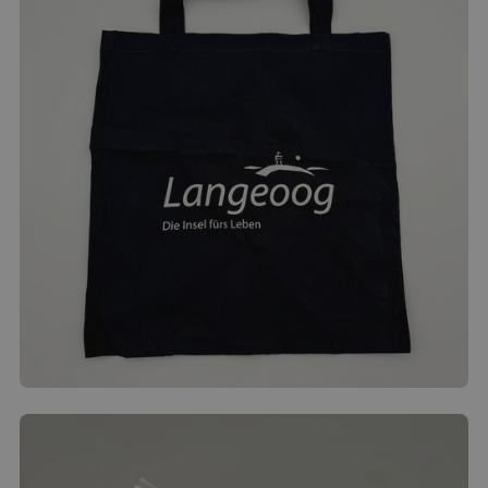
Baumwolltasche Logo
2.50
€
Produkt ansehen