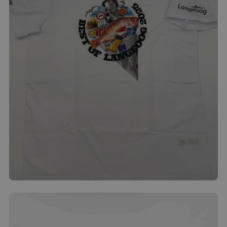
der bestellten entspricht. Anderenfalls ist die
Rücksendung für Sie kostenfrei. Nicht
paketversandfähige Waren werden nach Absprache
bei Ihnen abgeholt (z. B. Strandkorb).
T-Shirt Erw. "Eine "Tüte Langeoog"
32.00
€
Produkt ansehen