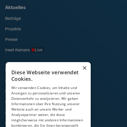
Aktuelles
Beiträge
Projekte
Presse
Insel-Kamera
Live
×
Links
Diese Webseite verwendet
Cookies.
Fähre
Wir verwenden Cookies, um Inhalte und
Frachtverkehr
Anzeigen zu personalisieren und unseren
Datenverkehr zu analysieren. Wir geben
Gezeitenkalender
Informationen über Ihre Nutzung unserer
Website auch an unsere Werbe- und
Onlineshop
Analysepartner weiter, die diese
möglicherweise mit anderen Informationen
Kontakt
kombinieren, die Sie ihnen bereitgestellt